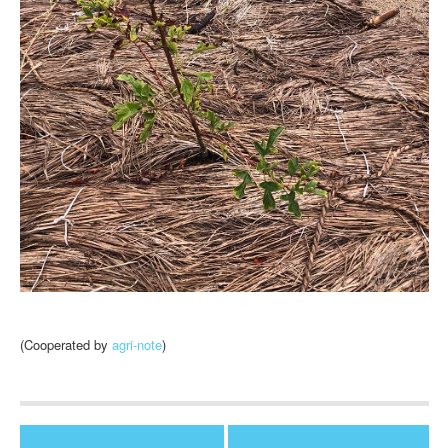
(Cooperated by
agri-note
)