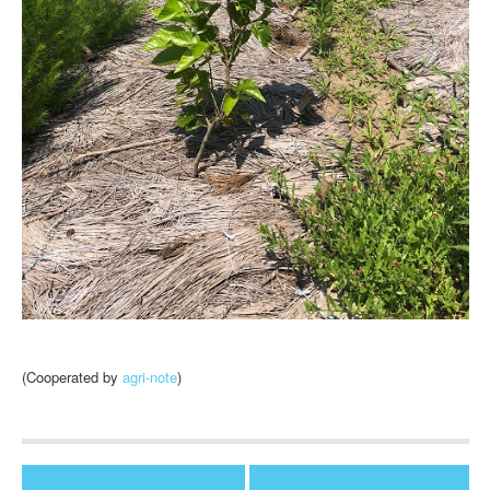
(Cooperated by
agri-note
)