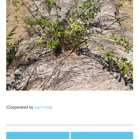
(Cooperated by
agri-note
)