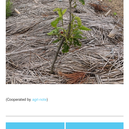
(Cooperated by
agri-note
)