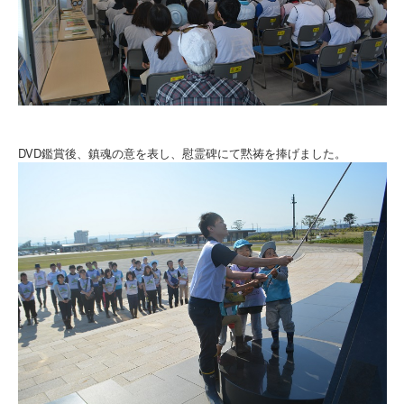
DVD鑑賞後、鎮魂の意を表し、慰霊碑にて黙祷を捧げました。