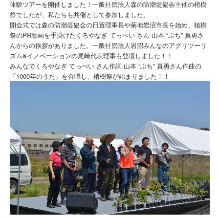
体験ツアーを開催しました！一般社団法人森の防潮堤協会主催の植樹
祭でしたが、私たちも共催として参加しました。
開会式では森の防潮堤協会の日置理事長や菊地岩沼市長を始め、植樹
祭のPR動画を手掛けたくろやなぎ てっぺい さん 山本 “ぶち” 真勇さ
んからの挨拶がありました。一般社団法人岩沼みんなのアグリツーリ
ズム&イノベーションの尾崎代表理事も登壇しました！！
みんなでくろやなぎ てっぺい さん作詞 山本 “ぶち” 真勇さん作曲の
「1000年のうた」を合唱し、植樹祭が始まりました！！