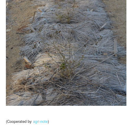
(Cooperated by
agri-note
)