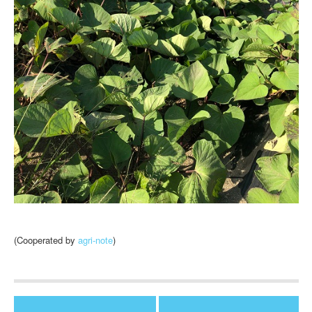
(Cooperated by
agri-note
)