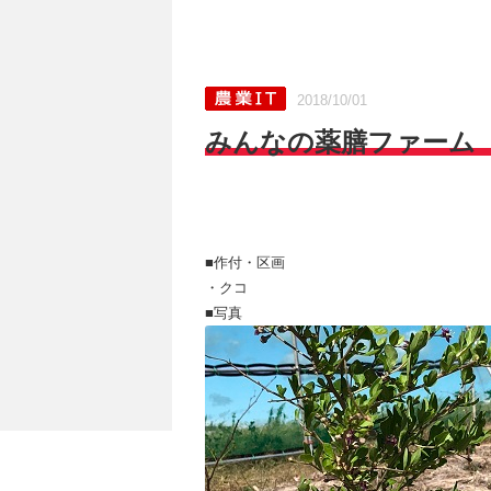
2018/10/01
みんなの薬膳ファーム［ク
■作付・区画
・クコ
■写真