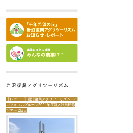
【レポート】岩沼復興アグリツーリズム・イ
ンフォコムグループ2024年度新入社員研修
ツアー 2日目