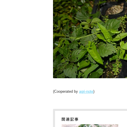
(Cooperated by
agri-note
)