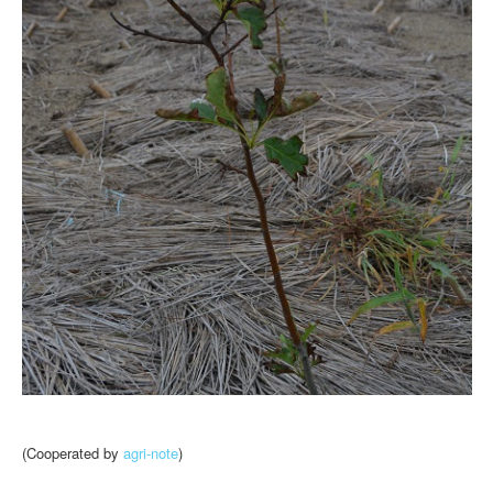
(Cooperated by
agri-note
)