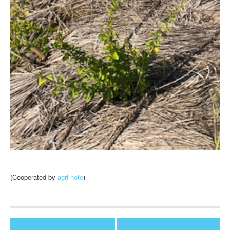
(Cooperated by
agri-note
)