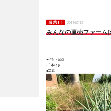
2018/07/13
みんなの直売ファーム[ねぎ
■作付・区画
•千本ねぎ
■写真