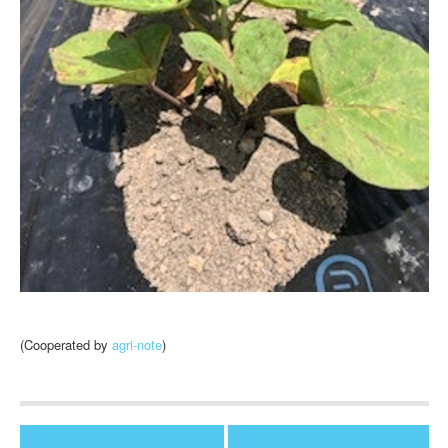
(Cooperated by
agri-note
)