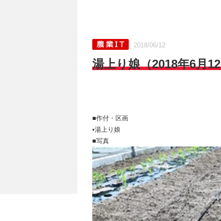
2018/06/12
湯上り娘（2018年6月1
■作付・区画
•湯上り娘
■写真