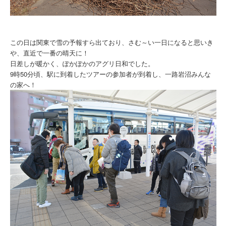
この日は関東で雪の予報すら出ており、さむ～い一日になると思いき
や、直近で一番の晴天に！
日差しが暖かく、ぽかぽかのアグリ日和でした。
9時50分頃、駅に到着したツアーの参加者が到着し、一路岩沼みんな
の家へ！