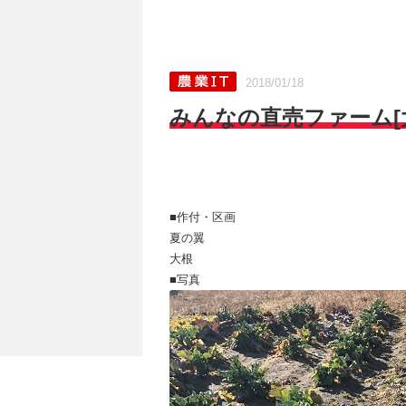
2018/01/18
みんなの直売ファーム[大根
■作付・区画
夏の翼
大根
■写真