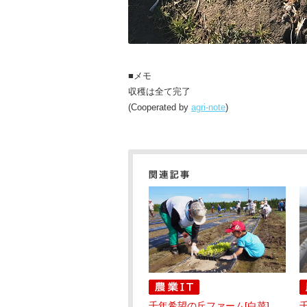
■メモ
収穫は全て完了
(Cooperated by
agri-note
)
千年希望の丘ファーム[白菜]