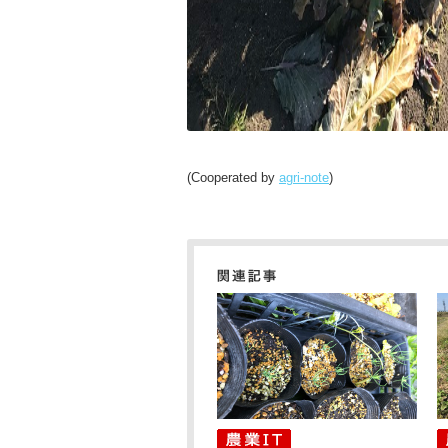
(Cooperated by
agri-note
)