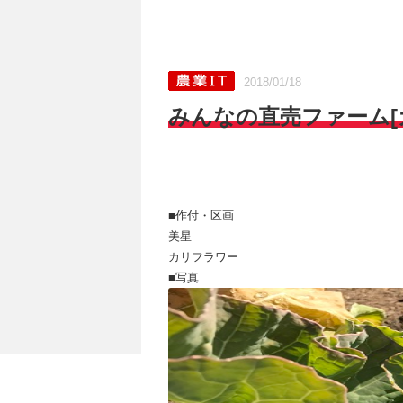
2018/01/18
みんなの直売ファーム[カ
■作付・区画
美星
カリフラワー
■写真