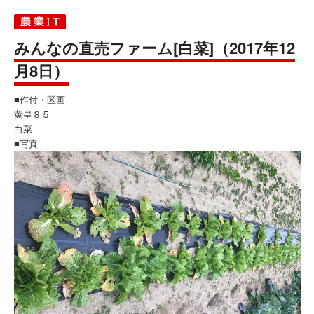
みんなの直売ファーム[白菜]（2017年12
月8日）
■作付・区画
黄皇８５
白菜
■写真