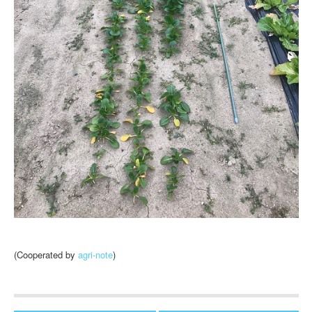
(Cooperated by
agri-note
)