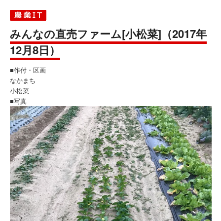
みんなの直売ファーム[小松菜]（2017年
12月8日）
■作付・区画
なかまち
小松菜
■写真