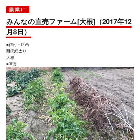
みんなの直売ファーム[大根]（2017年12
月8日）
■作付・区画
耐病総太り
大根
■写真