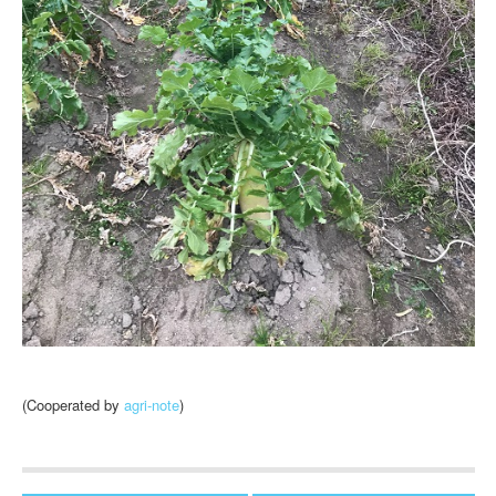
(Cooperated by
agri-note
)