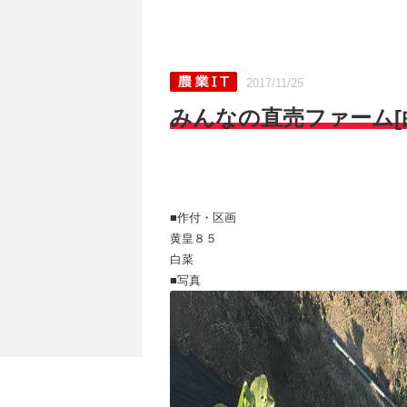
2017/11/25
みんなの直売ファーム[白菜
■作付・区画
黄皇８５
白菜
■写真