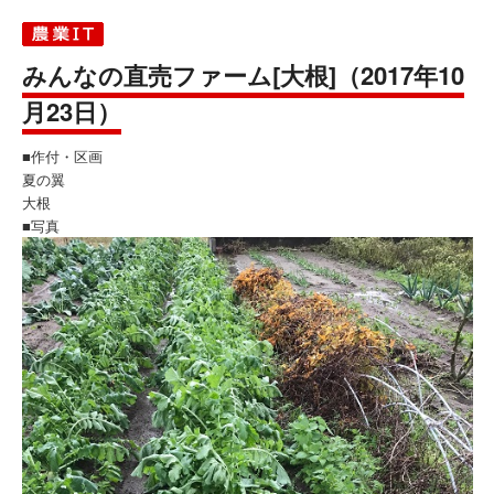
みんなの直売ファーム[大根]（2017年10
月23日）
■作付・区画
夏の翼
大根
■写真