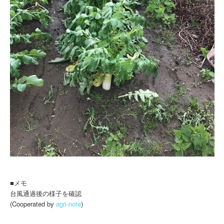
■メモ
台風通過後の様子を確認
(Cooperated by
agri-note
)