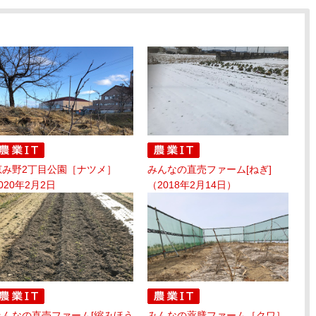
恵み野2丁目公園［ナツメ］
みんなの直売ファーム[ねぎ]
020年2月2日
（2018年2月14日）
みんなの直売ファーム[縮みほう
みんなの薬膳ファーム［クワ］