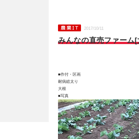
2017/10/11
みんなの直売ファーム[大根
■作付・区画
耐病総太り
大根
■写真