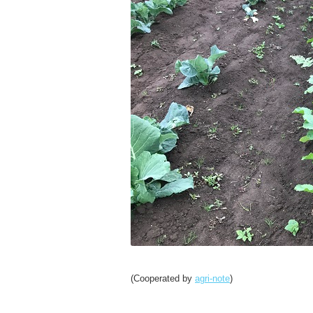
(Cooperated by
agri-note
)