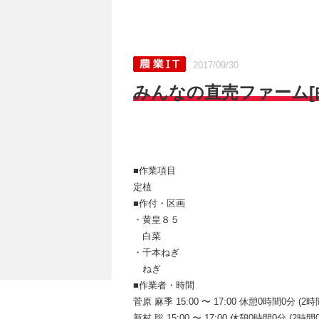
2017/09/30
みんなの直売ファーム[白
■作業項目
定植
■作付・区画
・黄皇８５
白菜
・千本ねぎ
ねぎ
■作業者・時間
菅原 麻季 15:00 〜 17:00 休憩0時間0分 (2時
新村 聡 15:00 〜 17:00 休憩0時間0分 (2時間