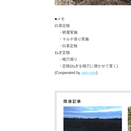
■メモ
白菜定植
・耕運実施
・マルチ張り実施
・白菜定植
ねぎ定植
・植穴堀り
・定植(ねぎを植穴に寝かせて置く)
(Cooperated by
agri-note
)