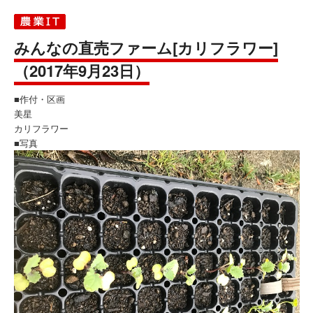
みんなの直売ファーム[カリフラワー]
（2017年9月23日）
■作付・区画
美星
カリフラワー
■写真