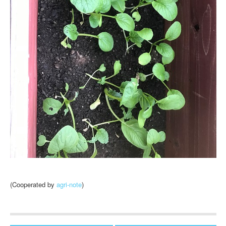
(Cooperated by
agri-note
)