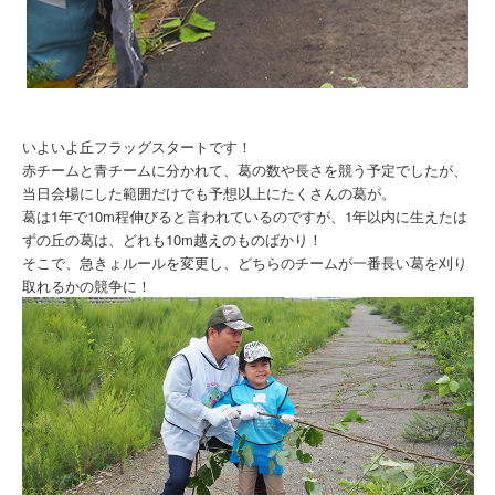
いよいよ丘フラッグスタートです！
赤チームと青チームに分かれて、葛の数や長さを競う予定でしたが、
当日会場にした範囲だけでも予想以上にたくさんの葛が。
葛は1年で10m程伸びると言われているのですが、1年以内に生えたは
ずの丘の葛は、どれも10m越えのものばかり！
そこで、急きょルールを変更し、どちらのチームが一番長い葛を刈り
取れるかの競争に！