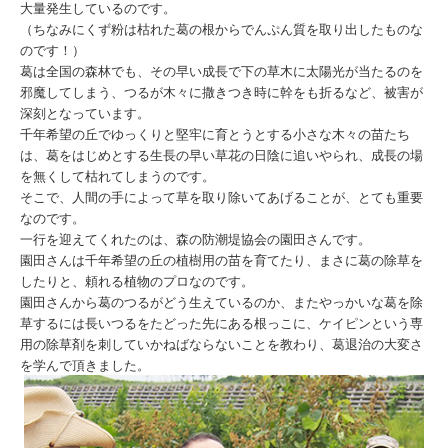
大量発生しているのです。
（ちなみにくず粉は枯れた葛の根からでんぷん質を取り出したものな
のです！）
葛は全国の森林でも、その早い成長で下の草木に太陽光が当たるのを
邪魔してしまう、つるが木々に撒きつき時に幹をも折るなど、被害が
深刻となっています。
千年希望の丘でゆっくりと堅牢に育とうとする小さな木々の苗たち
は、葛をはじめとする生長の早い草花の日陰に追いやられ、成長の場
を無くして枯れてしまうのです。
そこで、人間の手によって草を取り除いてあげることが、とても重要
なのです。
一行を迎えてくれたのは、森の防潮堤協会の園田さんです。
園田さんは千年希望の丘の植樹用の苗を育てたり、まさに葛の除草を
したりと、頼れる植物のプロなのです。
園田さんから葛のつるがどう生えているのか、またやっかいな葛を除
草するには長いつるをたどった先にある根っこに、ケイピンという専
用の除草剤を刺していかねばならないことを教わり、葛退治の大変さ
を学んで頂きました。