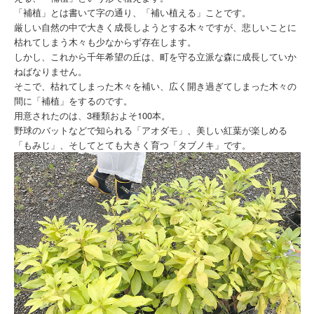
「補植」とは書いて字の通り、「補い植える」ことです。
厳しい自然の中で大きく成長しようとする木々ですが、悲しいことに
枯れてしまう木々も少なからず存在します。
しかし、これから千年希望の丘は、町を守る立派な森に成長していか
ねばなりません。
そこで、枯れてしまった木々を補い、広く開き過ぎてしまった木々の
間に「補植」をするのです。
用意されたのは、3種類およそ100本。
野球のバットなどで知られる「アオダモ」、美しい紅葉が楽しめる
「もみじ」、そしてとても大きく育つ「タブノキ」です。