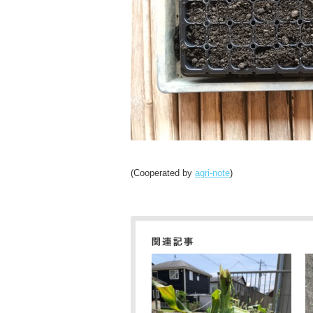
(Cooperated by
agri-note
)