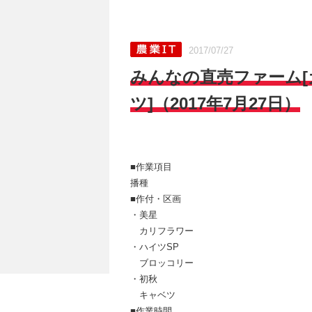
2017/07/27
みんなの直売ファーム
ツ]（2017年7月27日）
■作業項目
播種
■作付・区画
・美星
カリフラワー
・ハイツSP
ブロッコリー
・初秋
キャベツ
■作業時間