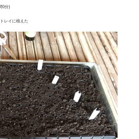
間0分)
分トレイに植えた