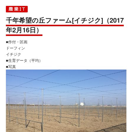
千年希望の丘ファーム[イチジク]（2017
年2月16日）
■作付・区画
ドーフィン
イチジク
■生育データ（平均）
■写真