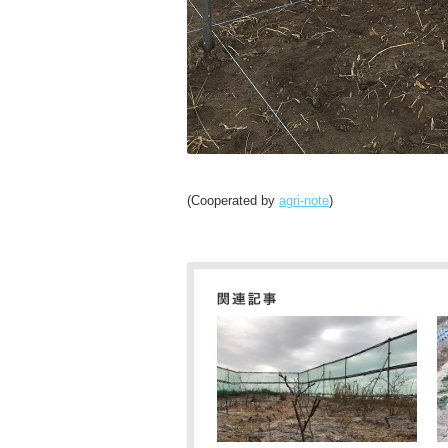
(Cooperated by
agri-note
)