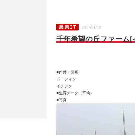
2017/01/12
千年希望の丘ファーム[イ
■作付・区画
ドーフィン
イチジク
■生育データ（平均）
■写真