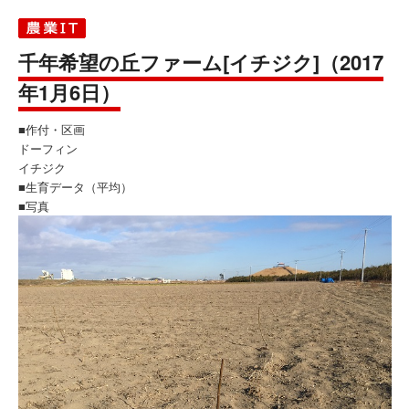
千年希望の丘ファーム[イチジク]（2017
年1月6日）
■作付・区画
ドーフィン
イチジク
■生育データ（平均）
■写真