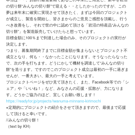
の切り餅“みんなの切り餅”で迎える・・としたかったのですが、この
夢は来年末に確実に実現させて頂きたく、まずは今回のプロジェクト
が成立し、製造を開始し、皆さまからのご意見ご感想を頂戴し、行う
べき改善をし、それで世の中に認めて頂ける「岩沼の特産品“みんなの
切り餅”」を製造販売していけたらと想っています。
目標金額に100％まで到達した場合のみ、そのプロジェクトの実行が
決定します。
つまり、募集期間終了までに目標金額が集まらないとプロジェクト不
成立となり、何も・・なかったことになります。そうなったらなった
で、次の手を打ちます。どうにかして機材を調達して“みんなの切り
餅”を造ります。ですのでこのプロジェクト成立は最初の一手に過ぎま
せんが、一番大きい、最大の一手と考えています。
プロジェクトページをぜひ見て頂きたく、また、Facebook等での「シ
ェア」や「いいね！」など、みなさんの応援・拡散が、力になりま
す。どうかご協力のほど、宜しくお願い致します！
https://readyfor.jp/projects/iwanuma-minnano-kirimochi
※定期的にプロジェクトの紹介をさせて頂きますので、最後まで応援
して頂けると幸いです。
//みんなの切り餅！
（text by KH）