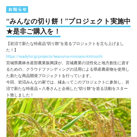
“みんなの切り餅！”プロジェクト実施中
★是非ご購入を！
【岩沼で新たな特産品“切り餅”を造るプロジェクトを立ち上げまし
た！】
https://readyfor.jp/projects/iwanuma-minnano-kirimochi
宮城県農林水産部農業振興課が、宮城農業の活性化と地方創生に資す
るための、クラウドファンディングの活用による県産農産物を使用し
た新たな商品開発プロジェクトを行っています。
今回、岩沼みんなの家では、縁あってこのプロジェクトに参加し、岩
沼で新たな特産品＝八巻さんと企画した“切り餅”を造る活動をスター
ト致しました！