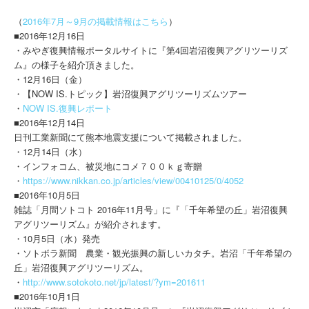
（
2016年7月～9月の掲載情報はこちら
）
■2016年12月16日
・みやぎ復興情報ポータルサイトに『第4回岩沼復興アグリツーリズ
ム』の様子を紹介頂きました。
・12月16日（金）
・【NOW IS.トピック】岩沼復興アグリツーリズムツアー
・
NOW IS.復興レポート
■2016年12月14日
日刊工業新聞にて熊本地震支援について掲載されました。
・12月14日（水）
・インフォコム、被災地にコメ７００ｋｇ寄贈
・
https://www.nikkan.co.jp/articles/view/00410125/0/4052
■2016年10月5日
雑誌「月間ソトコト 2016年11月号」に『「千年希望の丘」岩沼復興
アグリツーリズム』が紹介されます。
・10月5日（水）発売
・ソトボラ新聞 農業・観光振興の新しいカタチ。岩沼「千年希望の
丘」岩沼復興アグリツーリズム。
・
http://www.sotokoto.net/jp/latest/?ym=201611
■2016年10月1日