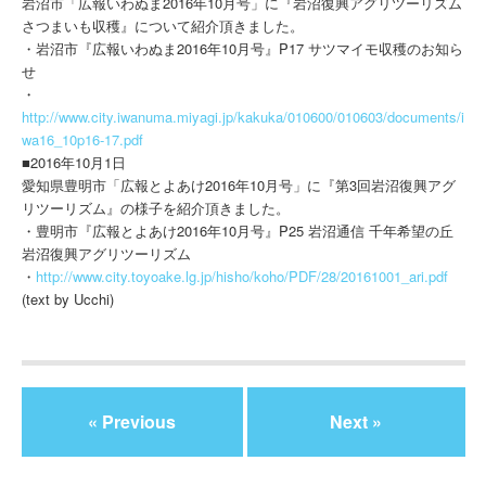
岩沼市「広報いわぬま2016年10月号」に『岩沼復興アグリツーリズム
さつまいも収穫』について紹介頂きました。
・岩沼市『広報いわぬま2016年10月号』P17 サツマイモ収穫のお知ら
せ
・
http://www.city.iwanuma.miyagi.jp/kakuka/010600/010603/documents/i
wa16_10p16-17.pdf
■2016年10月1日
愛知県豊明市「広報とよあけ2016年10月号」に『第3回岩沼復興アグ
リツーリズム』の様子を紹介頂きました。
・豊明市『広報とよあけ2016年10月号』P25 岩沼通信 千年希望の丘
岩沼復興アグリツーリズム
・
http://www.city.toyoake.lg.jp/hisho/koho/PDF/28/20161001_ari.pdf
(text by Ucchi)
« Previous
Next »