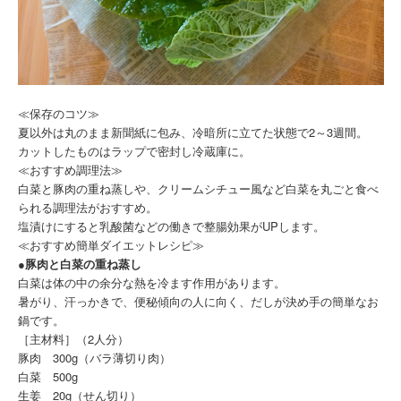
≪保存のコツ≫
夏以外は丸のまま新聞紙に包み、冷暗所に立てた状態で2～3週間。
カットしたものはラップで密封し冷蔵庫に。
≪おすすめ調理法≫
白菜と豚肉の重ね蒸しや、クリームシチュー風など白菜を丸ごと食べ
られる調理法がおすすめ。
塩漬けにすると乳酸菌などの働きで整腸効果がUPします。
≪おすすめ簡単ダイエットレシピ≫
●豚肉と白菜の重ね蒸し
白菜は体の中の余分な熱を冷ます作用があります。
暑がり、汗っかきで、便秘傾向の人に向く、だしが決め手の簡単なお
鍋です。
［主材料］（2人分）
豚肉 300g（バラ薄切り肉）
白菜 500g
生姜 20g（せん切り）