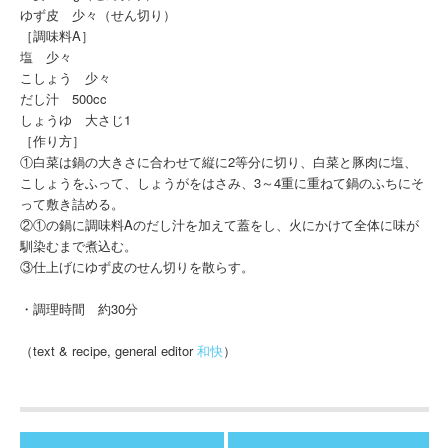
ゆず皮 少々（せん切り）
［調味料A］
塩 少々
こしょう 少々
だし汁 500cc
しょうゆ 大さじ1
［作り方］
①白菜は鍋の大きさに合わせて縦に2等分に切り、白菜と豚肉に塩、
こしょうをふって、しょうがをはさみ、3～4重に重ねて鍋のふちにそ
って敷き詰める。
②①の鍋に調味料Aのだし汁を加えて蓋をし、火にかけて全体に味が
馴染むまで煮込む。
③仕上げにゆず皮のせん切りを散らす。
・調理時間 約30分
（text & recipe, general editor
和快
）