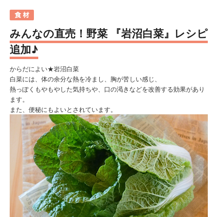
みんなの直売！野菜 『岩沼白菜』レシピ
追加♪
からだによい★岩沼白菜
白菜には、体の余分な熱を冷まし、胸が苦しい感じ、
熱っぽくもやもやした気持ちや、口の渇きなどを改善する効果があり
ます。
また、便秘にもよいとされています。