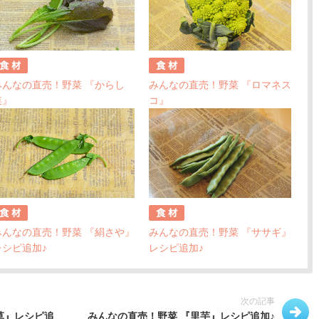
みんなの直売！野菜 『からし
みんなの直売！野菜 『ロマネス
菜』
コ』
みんなの直売！野菜 『絹さや』
みんなの直売！野菜 『ササギ』
レシピ追加♪
レシピ追加♪
次の記事
草』レシピ追
みんなの直売！野菜 『里芋』レシピ追加♪