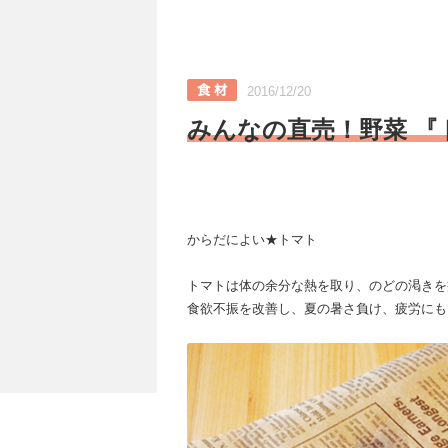
2016/12/20
みんなの直売！野菜 『
からだによい★トマト
トマトは体の余分な熱を取り、のどの渇きを
食欲不振を改善し、夏の暑さ負け、疲労にも