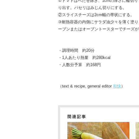
①トマトはへたを除き、1cmの厚さに輪切
り出す。パセリはみじん切りにする。
②スライスチーズは2cm幅の帯状にする。
③耐熱容器の内側にサラダ油少々を薄く塗り
ーブンまたはオーブントースターでチーズが
・調理時間 約20分
・1人あたり熱量 約280kcal
・人数分予算 約168円
（text & recipe, general editor
和快
）