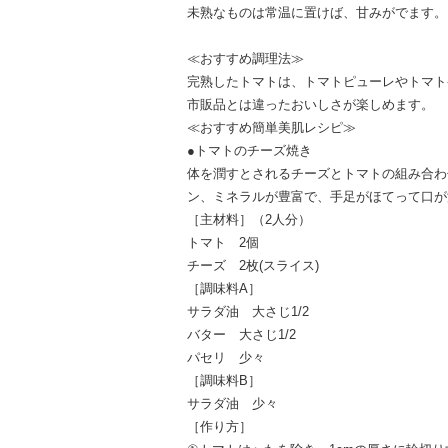
未熟なものは常温に置けば、甘みがでます。
≪おすすめ調理法≫
完熟したトマトは、トマトピューレやトマト
市販品とは違ったおいしさが楽しめます。
≪おすすめ簡単美肌レシピ≫
●トマトのチーズ焼き
体を潤すとされるチーズとトマトの組み合わ
ン、ミネラルが豊富で、手足がほてって口が
［主材料］（2人分）
トマト 2個
チーズ 2枚(スライス)
［調味料A］
サラダ油 大さじ1/2
バター 大さじ1/2
パセリ 少々
［調味料B］
サラダ油 少々
［作り方］