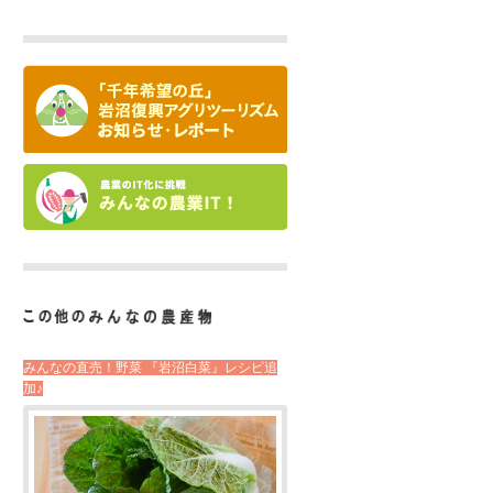
みんなの直売！野菜 『岩沼白菜』レシピ追
加♪