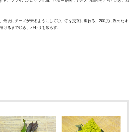
りする。フライパンにサラダ油、バターを熱して強火で両面をさっと焼き、取
、最後にチーズが乗るようにして①、②を交互に重ねる。200度に温めたオ
溶けるまで焼き、パセリを散らす。