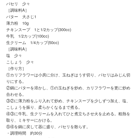
パセリ 少々
［調味料A］
バター 大さじ1
薄力粉 10g
チキンスープ 1と1/2カップ(300cc)
牛乳 1/2カップ(100cc)
生クリーム 1/4カップ(50cc)
［調味料A］
塩 少々
こしょう 少々
［作り方］
①カリフラワーは小房に分け、玉ねぎはうす切り、パセリはみじん切
りにする。
②鍋にバターを溶かし、①の玉ねぎを炒め、カリフラワーを更に炒め
合わせる。
③②に薄力粉をふり入れて炒め、チキンスープを少しずつ加え、塩、
こしょうを振り、柔らかくなるまで煮る。
④③に牛乳、生クリームを入れてひと煮立ちさせ火を止める。粗熱を
取り、ミキサーにかける。
⑤④を鍋に戻して器に盛り、パセリを散らす。
・調理時間 約30分