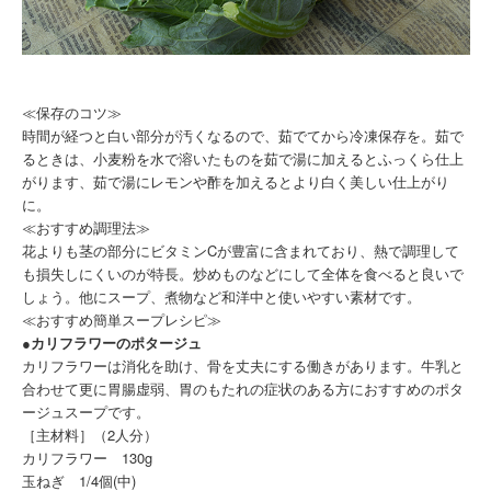
≪保存のコツ≫
時間が経つと白い部分が汚くなるので、茹でてから冷凍保存を。茹で
るときは、小麦粉を水で溶いたものを茹で湯に加えるとふっくら仕上
がります、茹で湯にレモンや酢を加えるとより白く美しい仕上がり
に。
≪おすすめ調理法≫
花よりも茎の部分にビタミンCが豊富に含まれており、熱で調理して
も損失しにくいのが特長。炒めものなどにして全体を食べると良いで
しょう。他にスープ、煮物など和洋中と使いやすい素材です。
≪おすすめ簡単スープレシピ≫
●
カリフラワーのポタージュ
カリフラワーは消化を助け、骨を丈夫にする働きがあります。牛乳と
合わせて更に胃腸虚弱、胃のもたれの症状のある方におすすめのポタ
ージュスープです。
［主材料］（2人分）
カリフラワー 130g
玉ねぎ 1/4個(中)