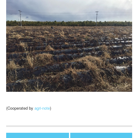
(Cooperated by
agri-note
)