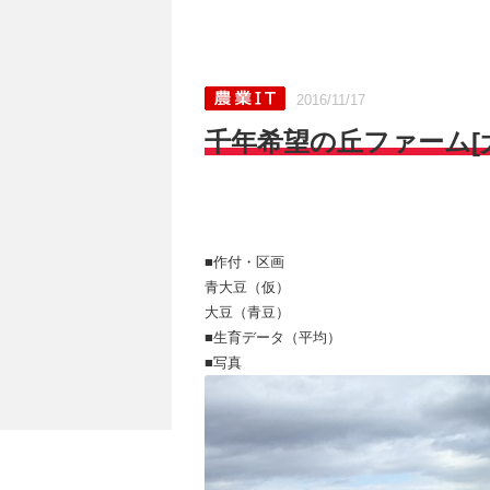
2016/11/17
千年希望の丘ファーム[大豆
■作付・区画
青大豆（仮）
大豆（青豆）
■生育データ（平均）
■写真