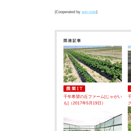
(Cooperated by
agri-note
)
千年希望の丘ファーム[じゃがい
も]（2017年5月19日）
ク