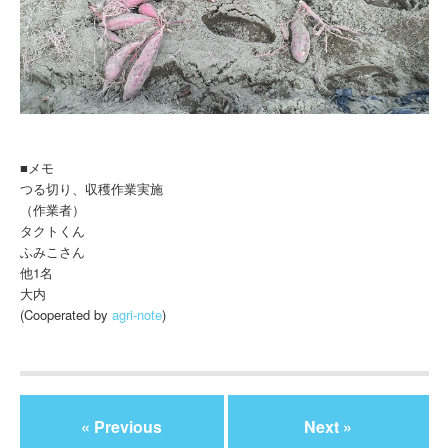
■メモ
つる切り、収穫作業実施
（作業者）
タクトくん
ふみこさん
他1名
大内
(Cooperated by
agri-note
)
« Previous
Next »