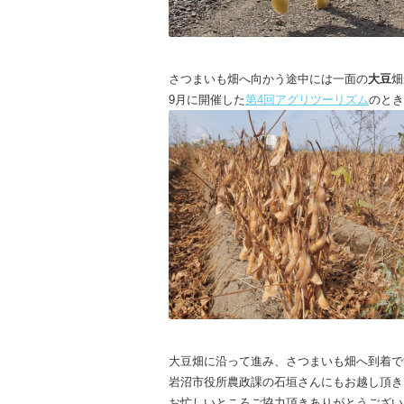
さつまいも畑へ向かう途中には一面の
大豆
畑
9月に開催した
第4回アグリツーリズム
のとき
大豆畑に沿って進み、さつまいも畑へ到着で
岩沼市役所農政課の石垣さんにもお越し頂き
お忙しいところご協力頂きありがとうござい