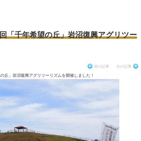
 第5回「千年希望の丘」岩沼復興アグリツー
前の記事
次の記事
年希望の丘」岩沼復興アグリツーリズムを開催しました！