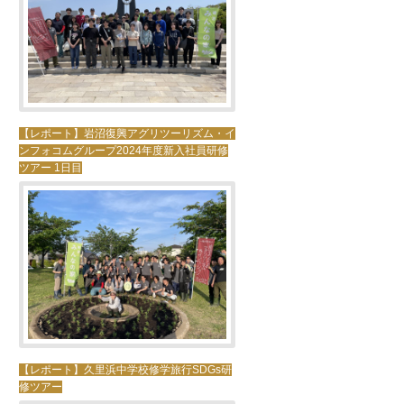
【レポート】岩沼復興アグリツーリズム・イ
ンフォコムグループ2024年度新入社員研修
ツアー 1日目
【レポート】久里浜中学校修学旅行SDGs研
修ツアー