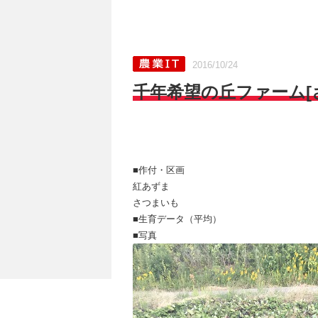
2016/10/24
千年希望の丘ファーム[さ
■作付・区画
紅あずま
さつまいも
■生育データ（平均）
■写真