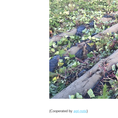
(Cooperated by
agri-note
)