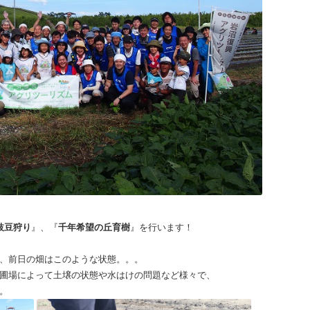
枝豆狩り
』、『
千年希望の丘育樹
』を行います！
、前日の畑はこのような状態。。。
圃場によって土壌の状態や水はけの問題など様々で、
。