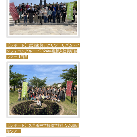
【レポート】岩沼復興アグリツーリズム・イ
ンフォコムグループ2024年度新入社員研修
ツアー 1日目
【レポート】久里浜中学校修学旅行SDGs研
修ツアー