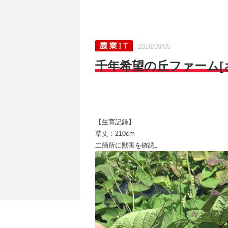
2016/09/05
千年希望の丘ファーム[さ
【生育記録】
草丈：210cm
二箇所に獣害を確認。