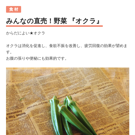
みんなの直売！野菜 『オクラ』
からだによい★オクラ
オクラは消化を促進し、食欲不振を改善し、疲労回復の効果が望めま
す。
お腹の張りや便秘にも効果的です。