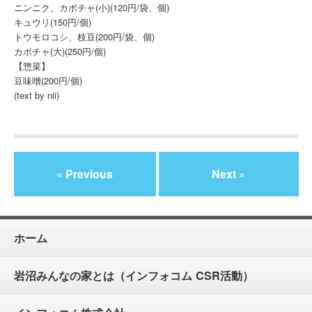
ニンニク、カボチャ(小)(120円/袋、個)
キュウリ(150円/個)
トウモロコシ、枝豆(200円/袋、個)
カボチャ(大)(250円/個)
【惣菜】
豆味噌(200円/個)
(text by nii)
« Previous
Next »
ホーム
岩沼みんなの家とは（インフォコム CSR活動）