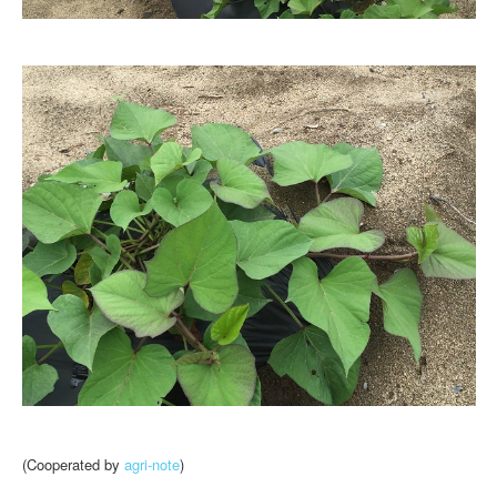
(Cooperated by
agri-note
)