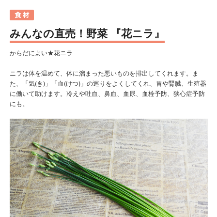
みんなの直売！野菜 『花ニラ』
からだによい★花ニラ
ニラは体を温めて、体に溜まった悪いものを排出してくれます。ま
た、「気(き)」「血(けつ)」の巡りをよくしてくれ、胃や腎臓、生殖器
に働いて助けます。冷えや吐血、鼻血、血尿、血栓予防、狭心症予防
にも。