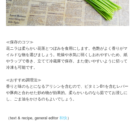
≪保存のコツ≫
花ニラは柔らかい花茎とつぼみを食用にします。色艶がよく香りがマ
イルドな物を選びましょう。乾燥や水気に弱くしおれやすいため、紙
やラップで巻き、立てて冷蔵庫で保存。また使いやすいように切って
冷凍も可能です。
≪おすすめ調理法≫
香りと味のもとになるアリシンを含むので、ビタミンB1を含むレバー
や豚肉と合わせた炒め物が効果的。柔らかいものなら茹でてお浸しに
し、ごま油をかけるのもよいでしょう。
（text & recipe, general editor
和快
）