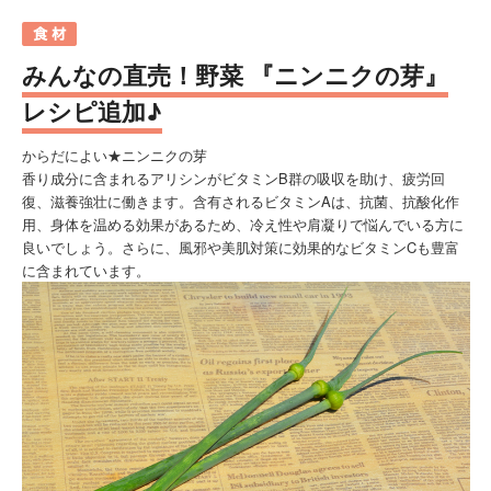
みんなの直売！野菜 『ニンニクの芽』
レシピ追加♪
からだによい★ニンニクの芽
香り成分に含まれるアリシンがビタミンB群の吸収を助け、疲労回
復、滋養強壮に働きます。含有されるビタミンAは、抗菌、抗酸化作
用、身体を温める効果があるため、冷え性や肩凝りで悩んでいる方に
良いでしょう。さらに、風邪や美肌対策に効果的なビタミンCも豊富
に含まれています。