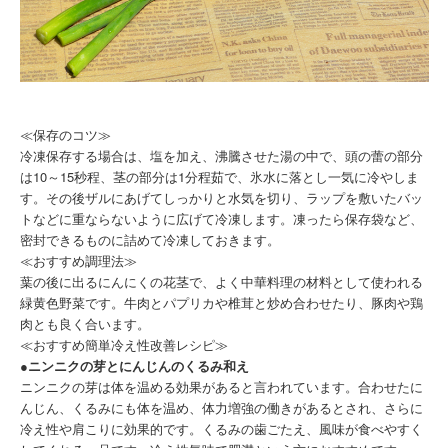
≪保存のコツ≫
冷凍保存する場合は、塩を加え、沸騰させた湯の中で、頭の蕾の部分
は10～15秒程、茎の部分は1分程茹で、氷水に落とし一気に冷やしま
す。その後ザルにあげてしっかりと水気を切り、ラップを敷いたバッ
トなどに重ならないように広げて冷凍します。凍ったら保存袋など、
密封できるものに詰めて冷凍しておきます。
≪おすすめ調理法≫
葉の後に出るにんにくの花茎で、よく中華料理の材料として使われる
緑黄色野菜です。牛肉とパプリカや椎茸と炒め合わせたり、豚肉や鶏
肉とも良く合います。
≪おすすめ簡単冷え性改善レシピ≫
●ニンニクの芽とにんじんのくるみ和え
ニンニクの芽は体を温める効果があると言われています。合わせたに
んじん、くるみにも体を温め、体力増強の働きがあるとされ、さらに
冷え性や肩こりに効果的です。くるみの歯ごたえ、風味が食べやすく