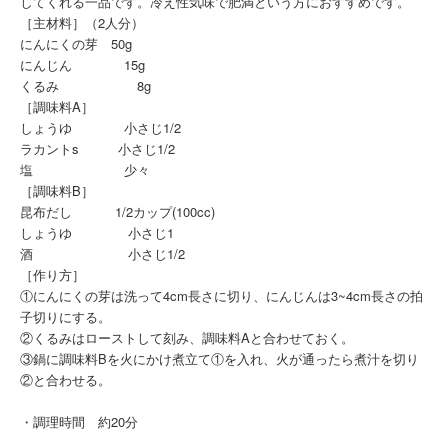
してくれる一品です。冷え性気味で肥満という方におすすめです。
［主材料］（2人分）
にんにくの芽 50g
にんじん 15g
くるみ 8g
［調味料A］
しょうゆ 小さじ1/2
ラカントs 小さじ1/2
塩 少々
［調味料B］
昆布だし 1/2カップ(100cc)
しょうゆ 小さじ1
酒 小さじ1/2
［作り方］
①にんにくの芽は洗って4cm長さに切り、にんじんは3~4cm長さの拍
子切りにする。
②くるみはローストして刻み、調味料Aと合わせておく。
③鍋に調味料Bを火にかけ煮立て①を入れ、火が通ったら煮汁を切り
②と合わせる。
・調理時間 約20分