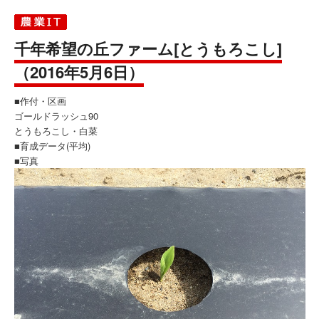
千年希望の丘ファーム[とうもろこし]
（2016年5月6日）
■作付・区画
ゴールドラッシュ90
とうもろこし・白菜
■育成データ(平均)
■写真