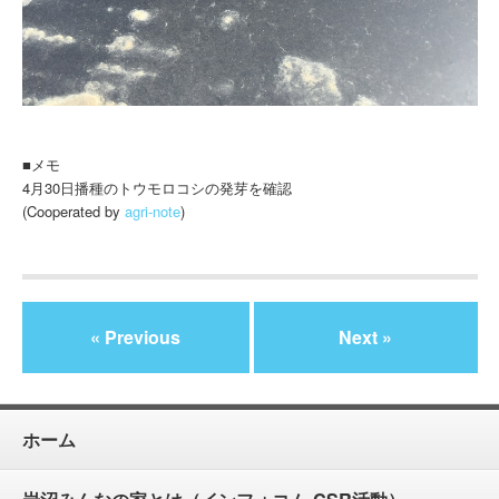
■メモ
4月30日播種のトウモロコシの発芽を確認
(Cooperated by
agri-note
)
« Previous
Next »
ホーム